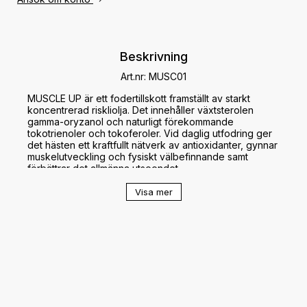
Beskrivning
Art.nr: MUSC01
MUSCLE UP är ett fodertillskott framställt av starkt 
koncentrerad riskliolja. Det innehåller växtsterolen 
gamma-oryzanol och naturligt förekommande 
tokotrienoler och tokoferoler. Vid daglig utfodring ger 
det hästen ett kraftfullt nätverk av antioxidanter, gynnar 
muskelutveckling och fysiskt välbefinnande samt 
förbättrar det allmänna utseendet. 

Obs!

Visa mer
Produkten finns normalt sett inte i lager men tas hem vid 
beställning.

Doseringsanvisningar:

Alla hästar: ge 15 ml per dag.

För bästa resultat rekommenderas att MUSCLE-UP ges i 
två  månader i sträck.
