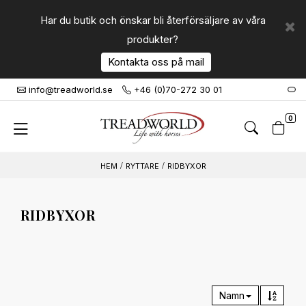
Har du butik och önskar bli återförsäljare av våra
produkter?
Kontakta oss på mail
info@treadworld.se
+46 (0)70-272 30 01
0
RYTTARE
RIDBYXOR
RIDBYXOR
Namn