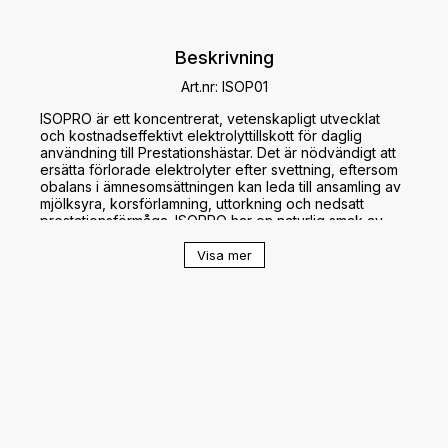
Beskrivning
Art.nr: ISOP01
ISOPRO är ett koncentrerat, vetenskapligt utvecklat 
och kostnadseffektivt elektrolyttillskott för daglig 
användning till Prestationshästar. Det är nödvändigt att 
ersätta förlorade elektrolyter efter svettning, eftersom 
obalans i ämnesomsättningen kan leda till ansamling av 
mjölksyra, korsförlamning, uttorkning och nedsatt 
prestationsförmåga. ISOPRO har en naturlig smak av 
anisfrö som är mycket tilltalande för hästen.

Visa mer
Tävlingskarens 24h.

Doseringsanvisningar:

Hästar i träning: ge 60 g per dag.

Friskt dricksvatten ska alltid finnas tillgängligt.