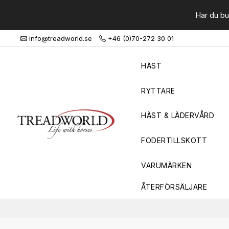
Har du bu
info@treadworld.se
+46 (0)70-272 30 01
HÄST
RYTTARE
HÄST & LÄDERVÅRD
FODERTILLSKOTT
VARUMÄRKEN
ÅTERFÖRSÄLJARE