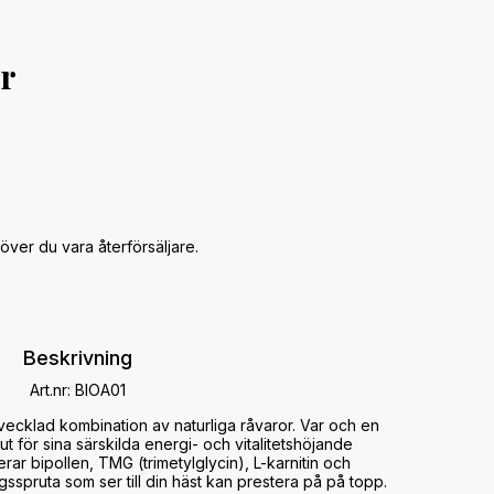
er
över du vara återförsäljare.
Beskrivning
Art.nr: BIOA01
vecklad kombination av naturliga råvaror. Var och en 
t för sina särskilda energi- och vitalitetshöjande 
r bipollen, TMG (trimetylglycin), L-karnitin och 
gsspruta som ser till din häst kan prestera på på topp. 
