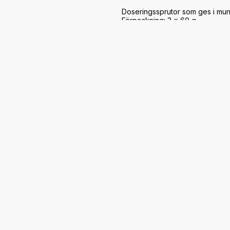
Doseringssprutor som ges i munn
Förpackning: 3 x 60 g

Doseringsanvisning:

Ge en spruta Bioactive varje dag
morgonen efter loppet/tävlinge