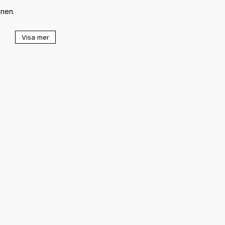
en. 

Visa mer
 i 2 dagar före loppet/tävlingen och en spruta på 
n.