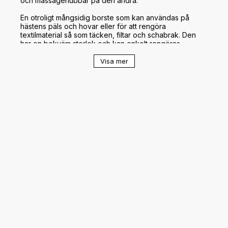
och massagenubbar på den andra. 

En otroligt mångsidig borste som kan användas på 
hästens päls och hovar eller för att rengöra 
textilmaterial så som täcken, filtar och schabrak. Den 
har en bekväm storlek och kan enkelt rengöras. 

Visa mer